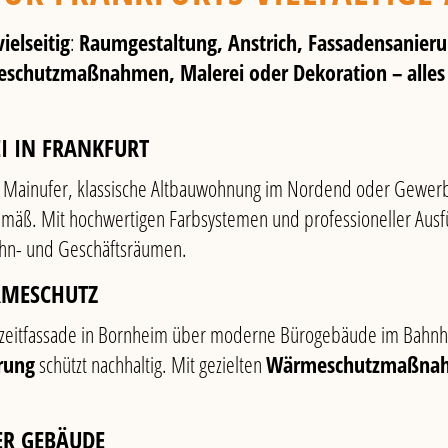
ielseitig
:
Raumgestaltung, Anstrich, Fassadensanieru
schutzmaßnahmen, Malerei oder Dekoration – alles
I IN FRANKFURT
inufer, klassische Altbauwohnung im Nordend oder Gewerbef
gemäß. Mit hochwertigen Farbsystemen und professioneller Ausf
ohn- und Geschäftsräumen.
RMESCHUTZ
eitfassade in Bornheim über moderne Bürogebäude im Bahnhof
rung
schützt nachhaltig. Mit gezielten
Wärmeschutzmaßna
ER GEBÄUDE