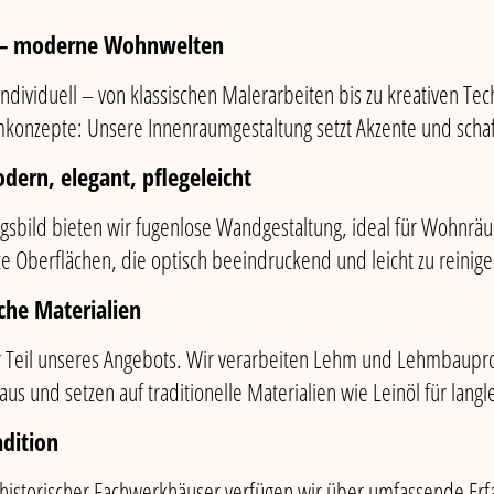
 – moderne Wohnwelten
 individuell – von klassischen Malerarbeiten bis zu kreativen T
mkonzepte: Unsere Innenraumgestaltung setzt Akzente und scha
ern, elegant, pflegeleicht
nungsbild bieten wir fugenlose Wandgestaltung, ideal für Wohn
te Oberflächen, die optisch beeindruckend und leicht zu reinige
he Materialien
ger Teil unseres Angebots. Wir verarbeiten Lehm und Lehmbaup
us und setzen auf traditionelle Materialien wie Leinöl für lang
adition
 historischer Fachwerkhäuser verfügen wir über umfassende Erf