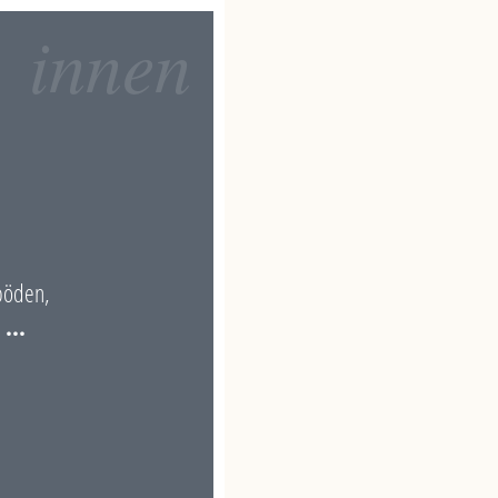
innen
böden,
...